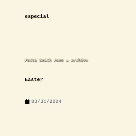
Zum
Inhalt
especial
springen
Patti Smith home
archive
Easter
03/31/2024