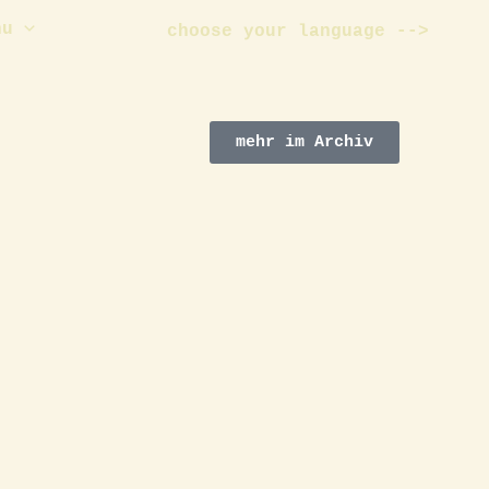
nu
choose your language -->
mehr im Archiv