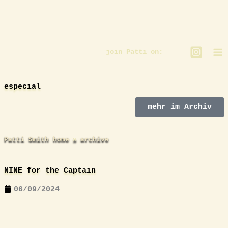
Zum
Inhalt
springen
join Patti on:
especial
mehr im Archiv
Patti Smith home
archive
NINE for the Captain
06/09/2024