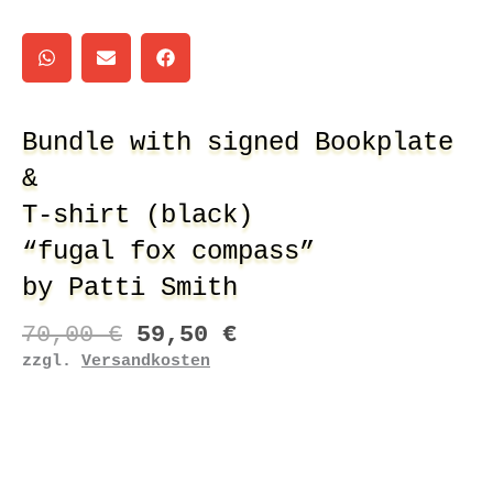
Bundle with signed Bookplate
&
T-shirt (black)
“fugal fox compass”
by Patti Smith
Ursprünglicher
Aktueller
70,00
€
59,50
€
Preis
Preis
zzgl.
Versandkosten
Bundle
war:
ist:
with
70,00 €
59,50 €.
signed
Bookplate
&T-