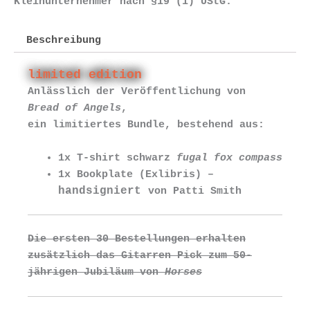
Kleinunternehmer nach §19 (1) UStG.
Beschreibung
limited edition
Anlässlich der Veröffentlichung von
Bread of Angels
,
ein limitiertes Bundle, bestehend aus:
1x T-shirt schwarz
fugal fox compass
1x Bookplate (Exlibris) –
handsigniert
von Patti Smith
Die ersten 30 Bestellungen erhalten
zusätzlich das Gitarren Pick zum 50-
jährigen Jubiläum von
Horses