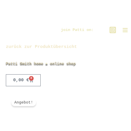
Zum
Inhalt
springen
join Patti on:
zurück zur Produktübersicht
Patti Smith home
online shop
0
Warenkorb
0,00
€
Angebot!