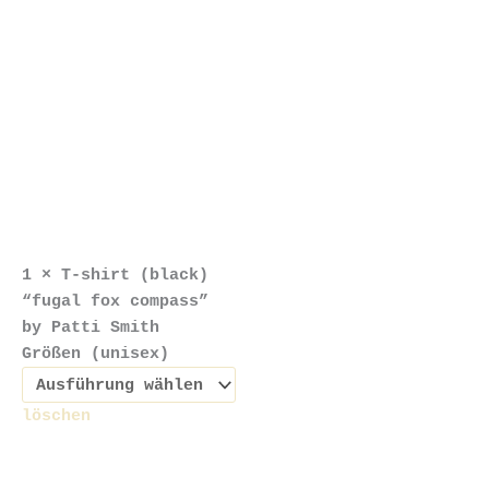
shirt
(black)
“fugal
fox
compass”by
Patti
Smith
Menge
1 × T-shirt (black)
“fugal fox compass”
by Patti Smith
Größen (unisex)
löschen